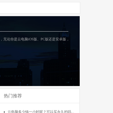
无论你是云电脑iOS版、PC版还是安卓版，
热门推荐
云电脑多少钱一小时呢？可以买永久的吗...