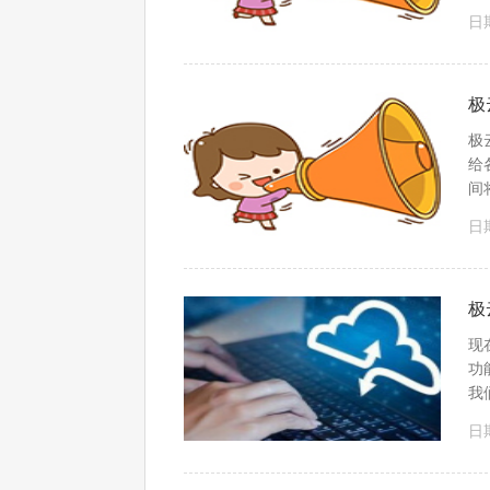
日期
极
极
给
间
日期
极
现
功
我
日期