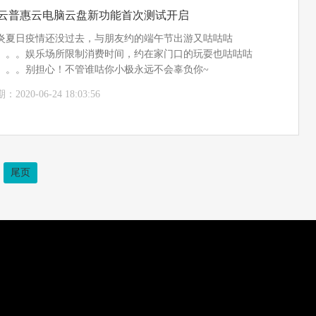
云普惠云电脑云盘新功能首次测试开启
炎夏日疫情还没过去，与朋友约的端午节出游又咕咕咕
。。。娱乐场所限制消费时间，约在家门口的玩耍也咕咕咕
。。。别担心！不管谁咕你小极永远不会辜负你~
：2020-06-24 18:03:56
尾页