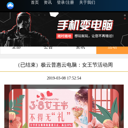
首页
资讯
登录/注册
关于我们
全部
公告
资讯
活动
（已结束）极云普惠云电脑：女王节活动周
2019-03-08 17:52:54