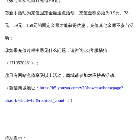
（账号首次充值且充值9.9元）
②新手活动为充值固定金额送点活动，充值金额必须为9.9元、38
元、59元、159元的固定金额才能获得优惠，充值其他金额不参与活
动；
③如果充值过程中遇见什么问题，请咨询QQ客服橘猫
（1719520281）；
④只有网站充值享受以上活动，商城请参加对应秒杀活动。
（微信商城地址：
https://h5.youzan.com/v2/showcase/homepage?
alias=k7ebudv4vt&redirect_count=1
）
特别提示：