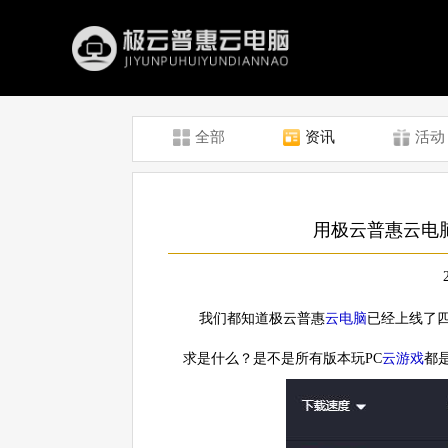
全部
资讯
活动
用极云普惠云电
我们都知道极云普惠
云电脑
已经上线了
求是什么？是不是所有版本玩PC
云游戏
都