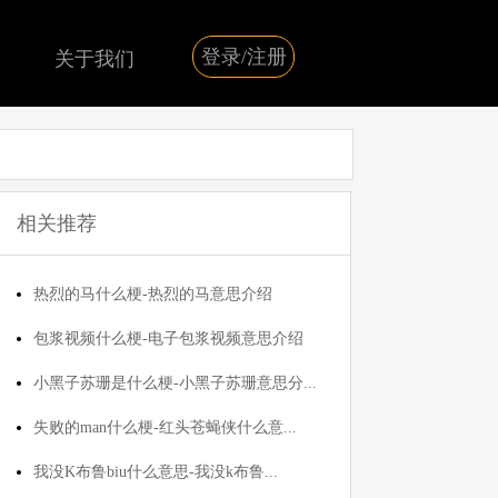
登录/注册
关于我们
相关推荐
热烈的马什么梗-热烈的马意思介绍
包浆视频什么梗-电子包浆视频意思介绍
小黑子苏珊是什么梗-小黑子苏珊意思分...
失败的man什么梗-红头苍蝇侠什么意...
我没K布鲁biu什么意思-我没k布鲁...