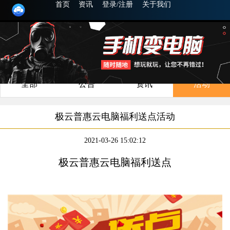
首页
资讯
登录/注册
关于我们
全部
公告
资讯
活动
极云普惠云电脑福利送点活动
2021-03-26 15:02:12
极云普惠云电脑福利送点