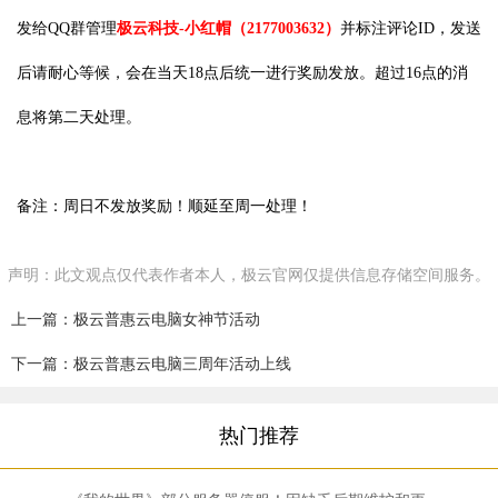
发给QQ群管理
极云科技-小红帽（2177003632）
并标注评论ID，发送
后请耐心等候，会在当天18点后统一进行奖励发放。超过16点的消
息将第二天处理。
备注：周日不发放奖励！顺延至周一处理！
声明：此文观点仅代表作者本人，极云官网仅提供信息存储空间服务。
上一篇：极云普惠云电脑女神节活动
下一篇：极云普惠云电脑三周年活动上线
热门推荐