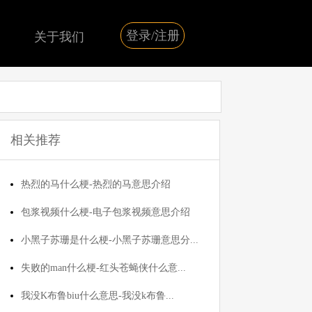
登录/注册
关于我们
相关推荐
热烈的马什么梗-热烈的马意思介绍
包浆视频什么梗-电子包浆视频意思介绍
小黑子苏珊是什么梗-小黑子苏珊意思分...
失败的man什么梗-红头苍蝇侠什么意...
我没K布鲁biu什么意思-我没k布鲁...