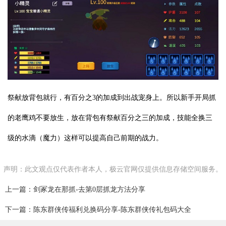
祭献放背包就行，有百分之3的加成到出战宠身上。所以新手开局抓
的老鹰鸡不要放生，放在背包有祭献百分之三的加成，技能全换三
级的水滴（魔力）这样可以提高自己前期的战力。
声明：此文观点仅代表作者本人，极云官网仅提供信息存储空间服务。
上一篇：剑冢龙在那抓-去第0层抓龙方法分享
下一篇：陈东群侠传福利兑换码分享-陈东群侠传礼包码大全