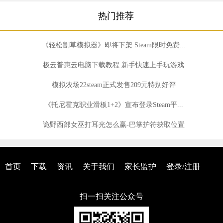
热门推荐
《轻松割草模拟器》即将下架 Steam限时免费...
极云普惠云电脑下载教程 新手快速上手玩游戏
模拟农场22steam正式发售209元特别好评
《托尼霍克职业滑板1+2》宣布登录Steam平...
诡野西部女巫打耳光怎么赢-巴掌护符获取位置
首页
下载
资讯
关于我们
家长监护
登录/注册
扫一扫关注公众号