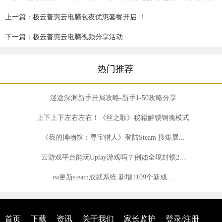
上一篇：极云普惠云电脑包夜优惠套餐开启 ！
下一篇：极云普惠云电脑视频分享活动
热门推荐
迷途深渊新手开局攻略-新手1-50攻略分享
上下上下左右左右！《丝之歌》秘籍解锁钢魂模式
《我的博物馆：寻宝猎人》登陆Steam 搜集展...
云游戏平台能玩Uplay游戏吗？例如全境封锁2...
ea更新steam成就系统 新增1109个新成...
首页
下载
资讯
关于我们
家长监护
登录/注册