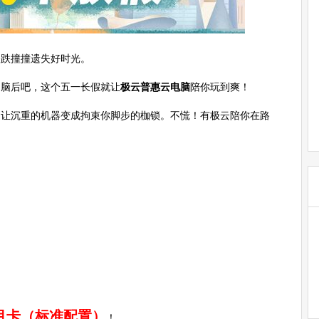
跌跌撞撞遗失好时光。
到脑后吧，这个五一长假就让
极云普惠云电脑
陪你玩到爽！
别让沉重的机器变成拘束你脚步的枷锁。不慌！有极云陪你在路
月卡（标准配置）
！