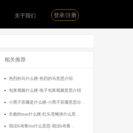
登录/注册
关于我们
相关推荐
热烈的马什么梗-热烈的马意思介绍
包浆视频什么梗-电子包浆视频意思介绍
小黑子苏珊是什么梗-小黑子苏珊意思分...
失败的man什么梗-红头苍蝇侠什么意...
我没K布鲁biu什么意思-我没k布鲁...