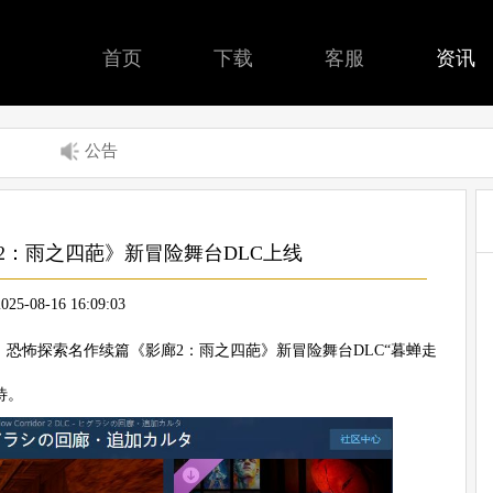
首页
下载
客服
资讯
公告
2：雨之四葩》新冒险舞台DLC上线
2025-08-16 16:09:03
作并发行，恐怖探索名作续篇《影廊2：雨之四葩》新冒险舞台DLC“暮蝉走
待。