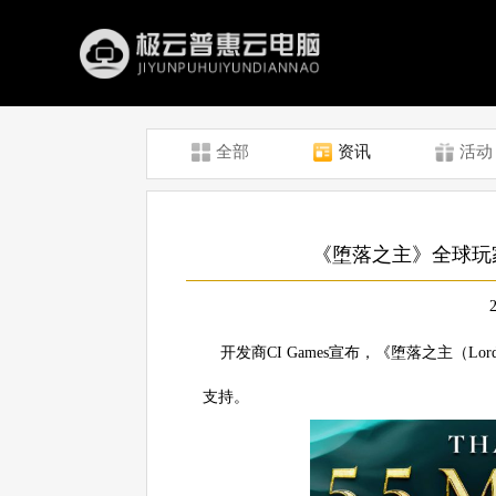
全部
资讯
活动
《堕落之主》全球玩
开发商CI Games宣布，《堕落之主（Lords
支持。