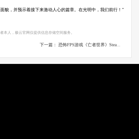
面貌，并预示着接下来激动人心的篇章。在光明中，我们前行！”
者本人，极云官网仅提供信息存储空间服务。
下一篇： 恐怖FPS游戏《亡者世界》Stea...