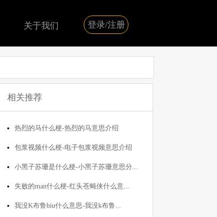
登录/注册
关于我们
相关推荐
热烈的马什么梗-热烈的马意思介绍
包浆视频什么梗-电子包浆视频意思介绍
小黑子苏珊是什么梗-小黑子苏珊意思分...
失败的man什么梗-红头苍蝇侠什么意...
我没K布鲁biu什么意思-我没k布鲁...