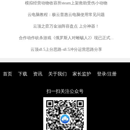
模拟经营动物收容所steam上架救助受伤小动物
云电脑教程：极云普惠云电脑使用常见问题
云顶之弈万金油阵容盘点 上分神器！
合作动作砍杀游戏《俄罗斯人对蜥蜴人2》现已正式...
云顶s8.5上分思路-s8.5冲分运营思路分享
首页
下载
资讯
关于我们
家长监护
登录/注册
扫一扫关注公众号