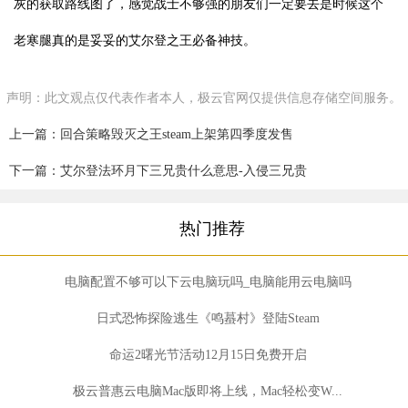
灰的获取路线图了，感觉战士不够强的朋友们一定要去是时候这个
老寒腿真的是妥妥的艾尔登之王必备神技。
声明：此文观点仅代表作者本人，极云官网仅提供信息存储空间服务。
上一篇：回合策略毁灭之王steam上架第四季度发售
下一篇：艾尔登法环月下三兄贵什么意思-入侵三兄贵
热门推荐
电脑配置不够可以下云电脑玩吗_电脑能用云电脑吗
日式恐怖探险逃生《鸣蟇村》登陆Steam
命运2曙光节活动12月15日免费开启
极云普惠云电脑Mac版即将上线，Mac轻松变W...