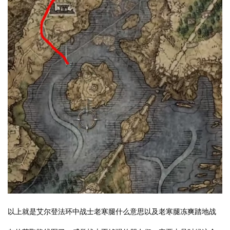
以上就是艾尔登法环中战士老寒腿什么意思以及老寒腿冻爽踏地战