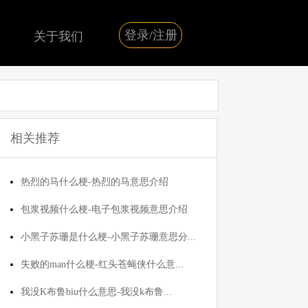
登录/注册
关于我们
相关推荐
热烈的马什么梗-热烈的马意思介绍
包浆视频什么梗-电子包浆视频意思介绍
小黑子苏珊是什么梗-小黑子苏珊意思分...
失败的man什么梗-红头苍蝇侠什么意...
我没K布鲁biu什么意思-我没k布鲁...