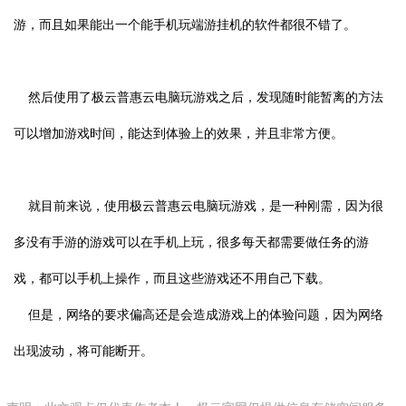
游，而且如果能出一个能手机玩端游挂机的软件都很不错了。
然后使用了极云普惠云电脑玩游戏之后，发现随时能暂离的方法
可以增加游戏时间，能达到体验上的效果，并且非常方便。
就目前来说，使用极云普惠云电脑玩游戏，是一种刚需，因为很
多没有手游的游戏可以在手机上玩，很多每天都需要做任务的游
戏，都可以手机上操作，而且这些游戏还不用自己下载。
但是，网络的要求偏高还是会造成游戏上的体验问题，因为网络
出现波动，将可能断开。