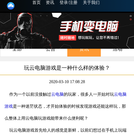
首页
资讯
登录/注册
关于我们
全部
公告
资讯
活动
玩云电脑游戏是一种什么样的体验？
2020-03-10 17:08:28
作为一个以前没接触过
云电脑
的玩家，很多人一开始对玩
云电脑
游戏
是一种迷茫状态，才开始体验的时候发现游戏还能这样玩，那
么整体上用云电脑玩游戏能带来什么便利呢？
玩云电脑游戏首先给人的感觉是新鲜，以前幻想过在手机上玩端