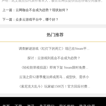
声明：此文观点仅代表作者本人，极云官网仅提供信息存储空间服务。
上一篇：云网咖会不会成为趋势？现状如何？
下一篇：众多云游戏平台中，哪个好？
热门推荐
调查解谜游戏《红灯下的死亡》现已在Steam平...
探讨：云游戏到底会不会成为趋势？
《轻松割草模拟器》即将下架 Steam限时免费...
云顶之弈S2赛季魔法师成黑马，成型快、需求小
《索尼克大乱斗》玩家破1500万！官方回应付费...