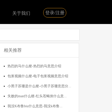
登录/注册
关于我们
相关推荐
热烈的马什么梗-热烈的马意思介绍
包浆视频什么梗-电子包浆视频意思介绍
小黑子苏珊是什么梗-小黑子苏珊意思分...
失败的man什么梗-红头苍蝇侠什么意...
我没K布鲁biu什么意思-我没k布鲁...