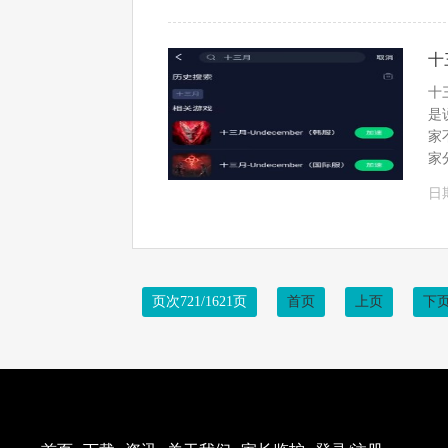
十
十
是
家
家
日期
页次721/1621页
首页
上页
下