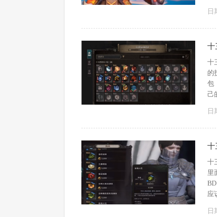
日期
十
十
的
包
己
日期
十
十
里
B
应
日期