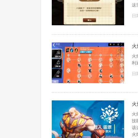
这
日期
火
火
利
日期
火
火
技
该
火