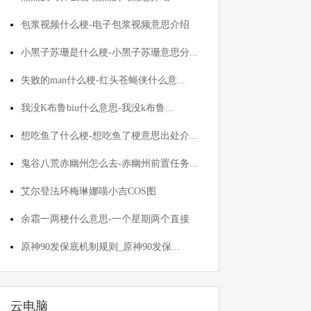
包浆视频什么梗-电子包浆视频意思介绍
小黑子苏珊是什么梗-小黑子苏珊意思分...
失败的man什么梗-红头苍蝇侠什么意...
我没K布鲁biu什么意思-我没k布鲁...
想吃鱼了什么梗-想吃鱼了梗意思出处介...
鬼谷八荒赤幽州怎么去-赤幽州前置任务...
艾尔登法环梅琳娜喵小吉COS图
余霜一两梗什么意思-一个星期两个直接
原神90发保底机制规则_原神90发保...
云电脑