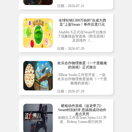
日期：2026-07-31
全球狂销1300万份的“合成大西
瓜”上架Steam！单作仅需15元
Aladdin X正式在Steam平台推出
了现象级益智游戏《西瓜游戏》
及其续作《...
日期：2026-07-29
欢乐合作物理推蛋《一个蛋极难
的游戏》正式推出
BBear Studio工作室开发，一款
欢乐合作物理推蛋游戏《一个蛋
极难的游戏》...
日期：2026-07-29
硬核动作游戏《这龙带刀》
Steam特别好评 恶搞很成功动作
差点意思
由独立工作室Team Spino LLC开
发、Boltray Games发行的另...