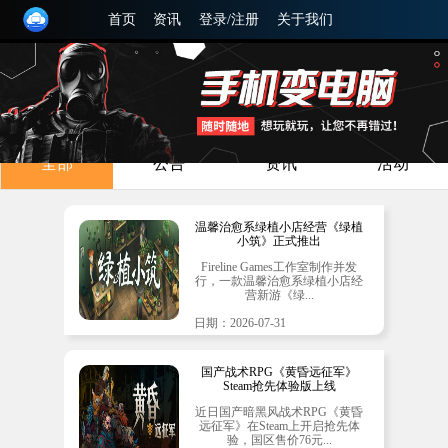
首页
资讯
登录/注册
关于我们
全部
公告
资讯
活动
温馨治愈系绿植小店经营《绿植
小筑》正式推出
Fireline Games工作室制作并发
行，一款温馨治愈系绿植小店经
营新游《绿...
日期：2026-07-31
国产战术RPG《黄昏远征军》
Steam抢先体验版上线
近日国产暗黑风战术RPG《黄昏
远征军》在Steam上开启抢先体
验，国区售价76元...