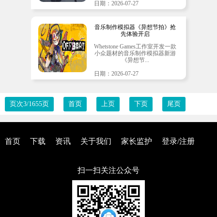
日期：2026-07-27
音乐制作模拟器《异想节拍》抢
先体验开启
Whetstone Games工作室开发一款
小众题材的音乐制作模拟器新游
《异想节...
日期：2026-07-27
页次3/1655页
首页
上页
下页
尾页
首页
下载
资讯
关于我们
家长监护
登录/注册
扫一扫关注公众号